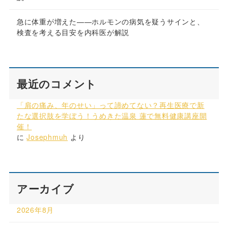
急に体重が増えた——ホルモンの病気を疑うサインと、
検査を考える目安を内科医が解説
最近のコメント
「肩の痛み、年のせい」って諦めてない？再生医療で新
たな選択肢を学ぼう！うめきた温泉 蓮で無料健康講座開
催！
に
Josephmuh
より
アーカイブ
2026年8月