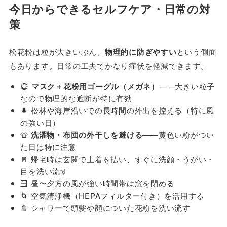
今日からできるセルフケア・日常の対
策
松花粉は粒が大きいぶん、
物理的に防ぎやすい
という側面
もあります。日常の工夫でかなり症状を軽減できます。
😷
マスク＋花粉用ゴーグル（メガネ）
——大きい粒子
なので物理的な遮断が特に有効
🌲 松林や海岸沿いでの長時間の外出を控える（特に風
の強い日）
👕
洗濯物・布団の外干しを避ける
——黄色い粉がつい
た日は特に注意
🚪 帰宅時は玄関で上着を払い、すぐに洗顔・うがい・
目を洗い流す
🪟 昼〜夕方の風が強い時間帯は窓を閉める
🌀 空気清浄機（HEPAフィルター付き）を活用する
🚿 シャワーで頭髪や顔についた花粉を洗い流す