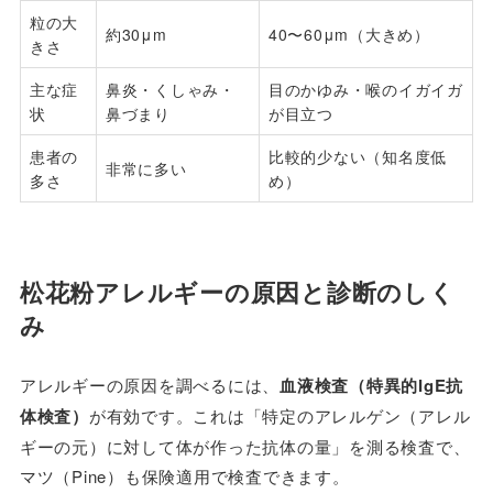
粒の大
約30μm
40〜60μm（大きめ）
きさ
主な症
鼻炎・くしゃみ・
目のかゆみ・喉のイガイガ
状
鼻づまり
が目立つ
患者の
比較的少ない（知名度低
非常に多い
多さ
め）
松花粉アレルギーの原因と診断のしく
み
アレルギーの原因を調べるには、
血液検査（特異的IgE抗
体検査）
が有効です。これは「特定のアレルゲン（アレル
ギーの元）に対して体が作った抗体の量」を測る検査で、
マツ（Pine）も保険適用で検査できます。