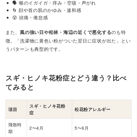
🗣️ 喉のイガイガ・痒み・空咳・声がれ
🌀 顔や首の肌のかゆみ・違和感
😵 頭痛・倦怠感
また、
風の強い日や松林・海辺の近くで悪化する
のも特
徴。「洗濯物に黄色い粉がついた翌日に症状が出た」とい
うパターンも典型的です。
スギ・ヒノキ花粉症とどう違う？比べ
てみると
スギ・ヒノキ花粉
項目
松花粉アレルギー
症
飛散時
2〜4月
5〜6月
期