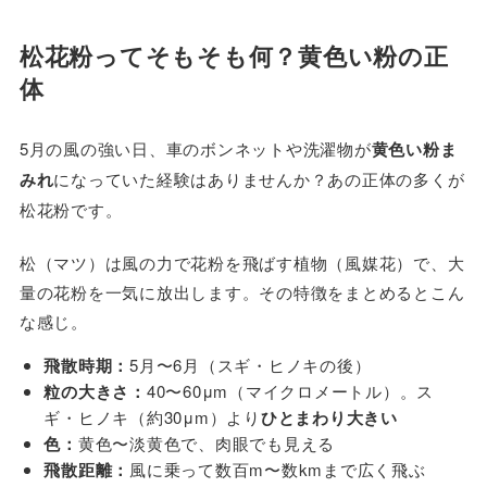
松花粉ってそもそも何？黄色い粉の正
体
5月の風の強い日、車のボンネットや洗濯物が
黄色い粉ま
みれ
になっていた経験はありませんか？あの正体の多くが
松花粉です。
松（マツ）は風の力で花粉を飛ばす植物（風媒花）で、大
量の花粉を一気に放出します。その特徴をまとめるとこん
な感じ。
飛散時期：
5月〜6月（スギ・ヒノキの後）
粒の大きさ：
40〜60μm（マイクロメートル）。ス
ギ・ヒノキ（約30μm）より
ひとまわり大きい
色：
黄色〜淡黄色で、肉眼でも見える
飛散距離：
風に乗って数百m〜数kmまで広く飛ぶ