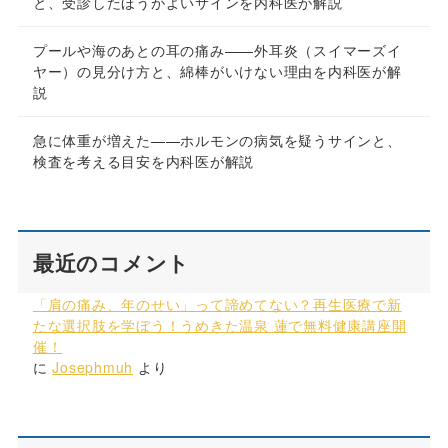
と、受診したほうがよいサインを内科医が解説
プールや海のあとの耳の痛み——外耳炎（スイマーズイ
ヤー）の見分け方と、綿棒がいけない理由を内科医が解
説
急に体重が増えた——ホルモンの病気を疑うサインと、
検査を考える目安を内科医が解説
最近のコメント
「肩の痛み、年のせい」って諦めてない？再生医療で新
たな選択肢を学ぼう！うめきた温泉 蓮で無料健康講座開
催！
に
Josephmuh
より