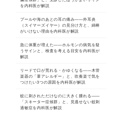
を内科医が解説
プールや海のあとの耳の痛み——外耳炎
（スイマーズイヤー）の見分け方と、綿棒
がいけない理由を内科医が解説
急に体重が増えた——ホルモンの病気を疑
うサインと、検査を考える目安を内科医が
解説
リードで口が荒れる・かゆくなる——木管
楽器の「葦アレルギー」と、吹奏楽で気を
つけたい3つの原因を内科医が解説
蚊に刺されただけなのに大きく腫れる——
「スキーター症候群」と、見逃せない蚊刺
過敏症を内科医が解説