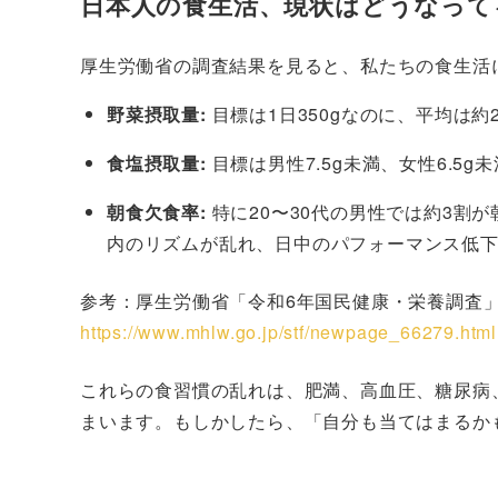
日本人の食生活、現状はどうなって
厚生労働省の調査結果を見ると、私たちの食生活
野菜摂取量:
目標は1日350gなのに、平均は約
食塩摂取量:
目標は男性7.5g未満、女性6.5
朝食欠食率:
特に20〜30代の男性では約3割
内のリズムが乱れ、日中のパフォーマンス低
参考：厚生労働省「令和6年国民健康・栄養調査
https://www.mhlw.go.jp/stf/newpage_66279.html
これらの食習慣の乱れは、肥満、高血圧、糖尿病
まいます。もしかしたら、「自分も当てはまるか