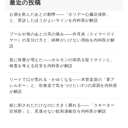
最近の投稿
お酒を飲んだあとの動悸——「ホリデー心臓症候群」
と、受診したほうがよいサインを内科医が解説
プールや海のあとの耳の痛み——外耳炎（スイマーズイ
ヤー）の見分け方と、綿棒がいけない理由を内科医が解
説
急に体重が増えた——ホルモンの病気を疑うサインと、
検査を考える目安を内科医が解説
リードで口が荒れる・かゆくなる——木管楽器の「葦ア
レルギー」と、吹奏楽で気をつけたい3つの原因を内科医
が解説
蚊に刺されただけなのに大きく腫れる——「スキーター
症候群」と、見逃せない蚊刺過敏症を内科医が解説