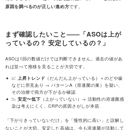
原因を調べるのが正しい進め方
です。
まず確認したいこと——「ASOは上が
っているの？ 安定しているの？」
ASOは1回の数値だけでは判断できません。過去の値があ
れば並べて推移を見ることが大切です。
📈
上昇トレンド
（だんだん上がっている）＋のどや歯
などに所見あり → パターンA（溶連菌の巣）を疑い、
その治療で両方が下がるか確認
📉
安定〜低下
（上がっていない）→ 活動性の溶連菌感
染は考えにくく、CRPの原因さがしが本筋
「下がりきっていないだけ」を「慢性的に高い」と誤解し
ないことが大切。安定した高値は、今も溶連菌が活動して