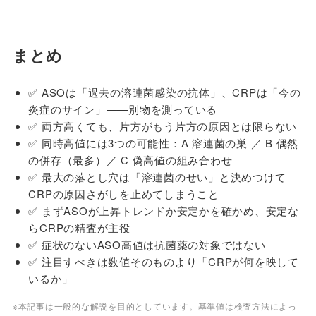
まとめ
✅ ASOは「過去の溶連菌感染の抗体」、CRPは「今の
炎症のサイン」——別物を測っている
✅ 両方高くても、片方がもう片方の原因とは限らない
✅ 同時高値には3つの可能性：A 溶連菌の巣 ／ B 偶然
の併存（最多）／ C 偽高値の組み合わせ
✅ 最大の落とし穴は「溶連菌のせい」と決めつけて
CRPの原因さがしを止めてしまうこと
✅ まずASOが上昇トレンドか安定かを確かめ、安定な
らCRPの精査が主役
✅ 症状のないASO高値は抗菌薬の対象ではない
✅ 注目すべきは数値そのものより「CRPが何を映して
いるか」
※本記事は一般的な解説を目的としています。基準値は検査方法によっ