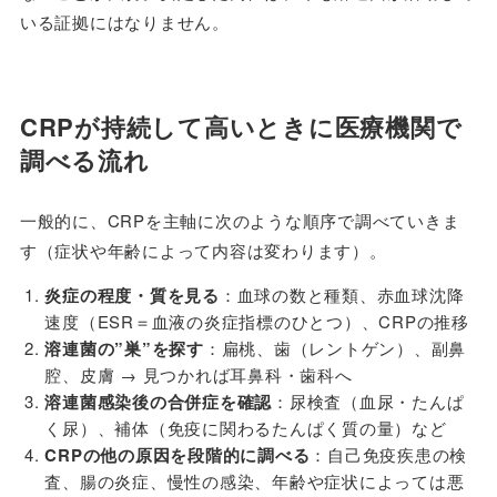
いる証拠にはなりません。
CRPが持続して高いときに医療機関で
調べる流れ
一般的に、CRPを主軸に次のような順序で調べていきま
す（症状や年齢によって内容は変わります）。
炎症の程度・質を見る
：血球の数と種類、赤血球沈降
速度（ESR＝血液の炎症指標のひとつ）、CRPの推移
溶連菌の”巣”を探す
：扁桃、歯（レントゲン）、副鼻
腔、皮膚 → 見つかれば耳鼻科・歯科へ
溶連菌感染後の合併症を確認
：尿検査（血尿・たんぱ
く尿）、補体（免疫に関わるたんぱく質の量）など
CRPの他の原因を段階的に調べる
：自己免疫疾患の検
査、腸の炎症、慢性の感染、年齢や症状によっては悪