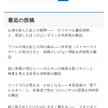
最近の投稿
お酒を飲んだあとの動悸——「ホリデー心臓症候群」
と、受診したほうがよいサインを内科医が解説
プールや海のあとの耳の痛み——外耳炎（スイマーズイ
ヤー）の見分け方と、綿棒がいけない理由を内科医が解
説
急に体重が増えた——ホルモンの病気を疑うサインと、
検査を考える目安を内科医が解説
リードで口が荒れる・かゆくなる——木管楽器の「葦ア
レルギー」と、吹奏楽で気をつけたい3つの原因を内科医
が解説
蚊に刺されただけなのに大きく腫れる——「スキーター