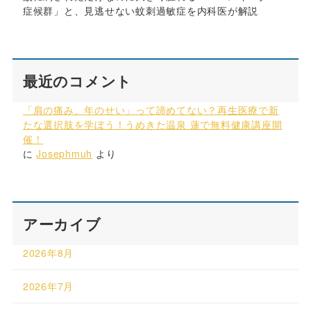
症候群」と、見逃せない蚊刺過敏症を内科医が解説
最近のコメント
「肩の痛み、年のせい」って諦めてない？再生医療で新
たな選択肢を学ぼう！うめきた温泉 蓮で無料健康講座開
催！
に
Josephmuh
より
アーカイブ
2026年8月
2026年7月