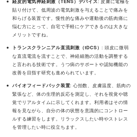
経皮的電気神経刺激（TENS）デバイス
: 皮膚に電極を
貼り付けて、低周波の電気刺激を与えることで痛みを
和らげる装置です。慢性的な痛みや運動後の筋肉痛に
悩む方にとって、自宅で手軽にケアできるのは大きな
メリットですね。
トランスクランニアル直流刺激（tDCS）
: 頭皮に微弱
な直流電流を流すことで、神経細胞の活動を調整する
と言われる技術です。うつ病のサポートや認知機能の
改善を目指す研究も進められています。
バイオフィードバック装置
: 心拍数、皮膚温度、筋肉の
緊張など、体の生理的反応を測定し、それを視覚や聴
覚でリアルタイムに示してくれます。利用者はその情
報を見ながら、自分の体の状態を意識的にコントロー
ルする練習をします。リラックスしたい時やストレス
を管理したい時に役立ちます。