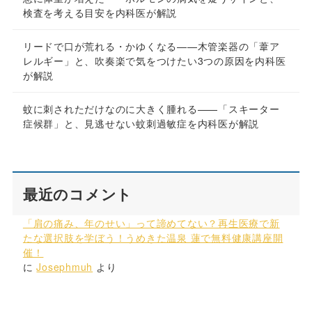
検査を考える目安を内科医が解説
リードで口が荒れる・かゆくなる——木管楽器の「葦ア
レルギー」と、吹奏楽で気をつけたい3つの原因を内科医
が解説
蚊に刺されただけなのに大きく腫れる——「スキーター
症候群」と、見逃せない蚊刺過敏症を内科医が解説
最近のコメント
「肩の痛み、年のせい」って諦めてない？再生医療で新
たな選択肢を学ぼう！うめきた温泉 蓮で無料健康講座開
催！
に
Josephmuh
より