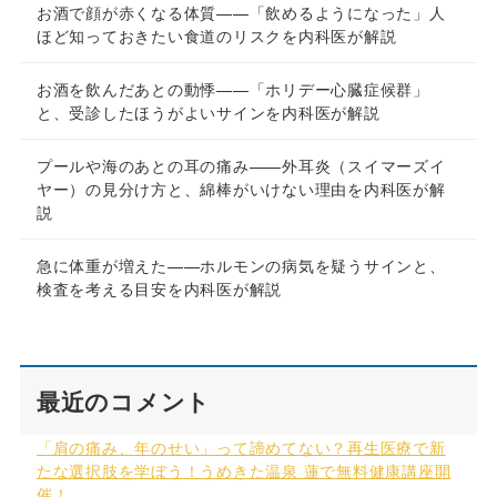
お酒で顔が赤くなる体質——「飲めるようになった」人
ほど知っておきたい食道のリスクを内科医が解説
お酒を飲んだあとの動悸——「ホリデー心臓症候群」
と、受診したほうがよいサインを内科医が解説
プールや海のあとの耳の痛み——外耳炎（スイマーズイ
ヤー）の見分け方と、綿棒がいけない理由を内科医が解
説
急に体重が増えた——ホルモンの病気を疑うサインと、
検査を考える目安を内科医が解説
最近のコメント
「肩の痛み、年のせい」って諦めてない？再生医療で新
たな選択肢を学ぼう！うめきた温泉 蓮で無料健康講座開
催！