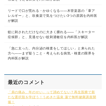
リードで口が荒れる・かゆくなる——木管楽器の「葦ア
レルギー」と、吹奏楽で気をつけたい3つの原因を内科医
が解説
蚊に刺されただけなのに大きく腫れる——「スキーター
症候群」と、見逃せない蚊刺過敏症を内科医が解説
「急に太った、内分泌の検査をしてほしい」と来られた
方へ——まず疑うこと・考えられる病気・検査の限界を
内科医が解説
最近のコメント
「肩の痛み、年のせい」って諦めてない？再生医療で新
たな選択肢を学ぼう！うめきた温泉 蓮で無料健康講座開
催！