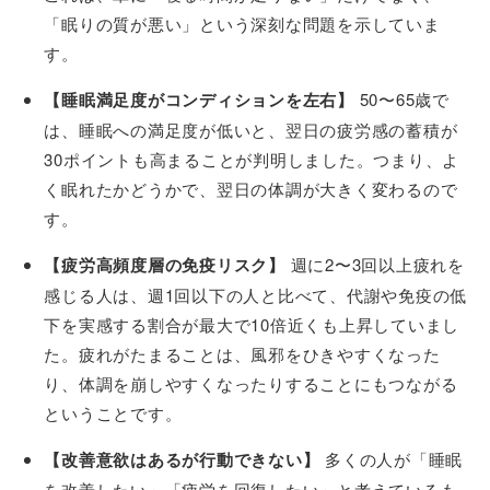
「眠りの質が悪い」という深刻な問題を示していま
す。
【睡眠満足度がコンディションを左右】
50〜65歳で
は、睡眠への満足度が低いと、翌日の疲労感の蓄積が
30ポイントも高まることが判明しました。つまり、よ
く眠れたかどうかで、翌日の体調が大きく変わるので
す。
【疲労高頻度層の免疫リスク】
週に2〜3回以上疲れを
感じる人は、週1回以下の人と比べて、代謝や免疫の低
下を実感する割合が最大で10倍近くも上昇していまし
た。疲れがたまることは、風邪をひきやすくなった
り、体調を崩しやすくなったりすることにもつながる
ということです。
【改善意欲はあるが行動できない】
多くの人が「睡眠
を改善したい」「疲労を回復したい」と考えているも