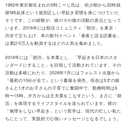
1992年東京都生まれの5時こーじ氏は、幼少期から22時就
寝5時起床という規則正しい早起き習慣を身につけていた
そうです。この経験が、彼のその後の活動の原点となって
います。2016年には朝活コミュニティ「朝渋」を東京・
渋谷で立ち上げ、本の新刊イベント「著者と語る読書会」
は累計5万人を動員するほどの人気を集めました。
2018年には「朝渋」を本業とし、「早起きを日本のスタ
ンダードにすること」を目指して活動されています。その
活動は多岐にわたり、2026年1月にはフォレスト出版から
『最初の10分が全て』という書籍を発売。現在は5才の娘
さんと1才のお子さんの子育てに奮闘中で、勤務時間は6
時〜15時。夕方からは主夫業をこなすという、まさに「朝
活」を体現するライフスタイルを送られています。彼の
「無理をしない早起き」という哲学は、現代の忙しい私た
ちにとって、実践的で心強いメッセージとなるでしょう。