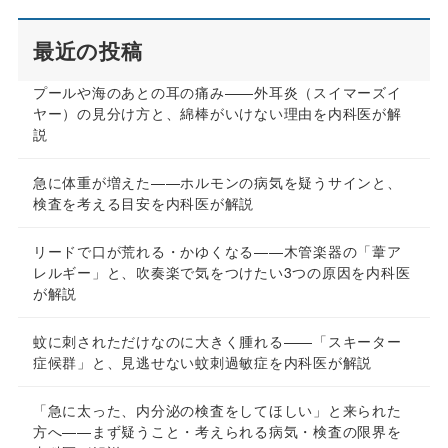
最近の投稿
プールや海のあとの耳の痛み——外耳炎（スイマーズイ
ヤー）の見分け方と、綿棒がいけない理由を内科医が解
説
急に体重が増えた——ホルモンの病気を疑うサインと、
検査を考える目安を内科医が解説
リードで口が荒れる・かゆくなる——木管楽器の「葦ア
レルギー」と、吹奏楽で気をつけたい3つの原因を内科医
が解説
蚊に刺されただけなのに大きく腫れる——「スキーター
症候群」と、見逃せない蚊刺過敏症を内科医が解説
「急に太った、内分泌の検査をしてほしい」と来られた
方へ——まず疑うこと・考えられる病気・検査の限界を